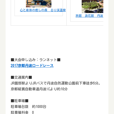
心と身体の癒しの森 るり渓温泉
旅館 浪花館 丹波・篠山
■大会申し込み：ランネット■
2017京都丹波ロードレース
■交通案内■
JR園部駅よりJRバスで丹波自然運動公園前下車徒歩5分。
京都縦貫自動車道丹波ICより約10分
■駐車場■
駐車場台数 約1000台
駐車場料金 0