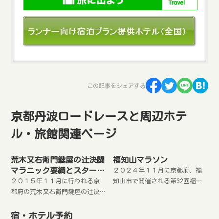
この記事をシェアする
京都丹波ロードレースと周辺ホテ
ル・旅館関連ページ
荒木又右衛門鍵屋の辻決闘
福知山マラソン
マラニック要綱とスタート
２０２４年１１月に京都府、福
地点周辺のホテル
２０１５年１１月に行われる京
知山市で開催される第32回福知
都府の荒木又右衛門鍵屋の辻決
山マラソン要綱とスタート地点
闘マラニック要綱とスタート地
周辺のホテル・宿泊施設を紹介
点周辺のホテルを紹介します。
します。
宿・ホテル予約