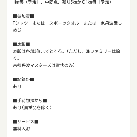
1km毎（予定）、中間点、残り5kmから1km毎（予定）
■参加賞■
Tシャツ または スポーツタオル または 京丹波産し
めじ
■表彰■
表彰は各部3位までとする。(ただし、3kファミリーは除
く。
京都丹波マスターズは賞状のみ)
■記録証■
あり
■手荷物預かり■
あり(貴重品を除く）
■サービス■
無料入浴