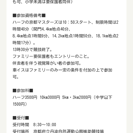
も可、小学未満は要保護者同伴)
■参加資格備考■
ハーフの京都マスターズは10：50スタート、制限時間は2
時間40分（関門4.4km地点40分、
8.4km地点1時間9分、14.2km地点1時間50分、18.1km地点2
時間17分）。
13時30分で競技終了。
ファミリー要保護者もエントリーのこと。
伴走者を伴う視覚障がい者の参加可。
車イスはファミリーのみ一定の条件を付加の上で参加
可。
■参加料■
ハーフ3500円 10km3000円 5km・3km2000円（中学以下
1500円）
■受付■
受付時間 8:30～10:00
受付場所 京都府立丹波自然運動公園補助競技場