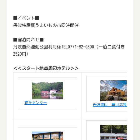
■イベント■
丹波特産展うまいもの市同時開催
■宿泊問合せ■
丹波自然運動公園利用係TEL0771-82-0300（一泊二食付き
2520円）
＜＜スタート地点周辺ホテル＞＞
花丘センター
丹波篠山 草山温泉 大谷