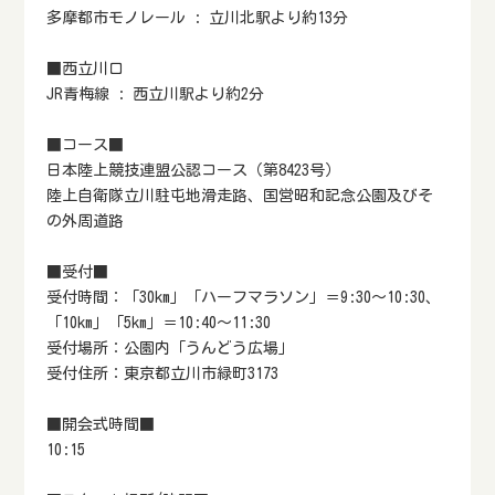
多摩都市モノレール : 立川北駅より約13分
■西立川口
JR青梅線 : 西立川駅より約2分
■コース■
日本陸上競技連盟公認コース（第8423号）
陸上自衛隊立川駐屯地滑走路、国営昭和記念公園及びそ
の外周道路
■受付■
受付時間：「30km」「ハーフマラソン」＝9:30～10:30、
「10km」「5km」＝10:40～11:30
受付場所：公園内「うんどう広場」
受付住所：東京都立川市緑町3173
■開会式時間■
10:15