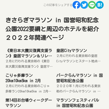
この記事をシェアする
きさらぎマラソン in 国営昭和記念
公園2022要綱と周辺のホテルを紹介
２０２２年関連ページ
《東日本大震災復興支援ラ
皇居Cityマラソン
ン》皇居マラソン＆リレー
２月に行われる東京都の皇居
マラソン
２月に行われる東京都の《東日
Cityマラソンとスタート地点周
本大震災復興支援ラン》皇居マ
辺のホテルを紹介します。
ラソン＆リレーマラソンとスタ
こりゃ多摩ラン
パークらんマラソン in 国
ート地点周辺のホテルを紹介し
20km10km5km in 2月
営昭和記念公園
ます。
２月に行われる東京都のこりゃ
２０２０年１月に行われる東京
多摩ラン20km10km5km in 2月と
都のパークらんマラソン in 国
スタート地点周辺のホテルを紹
営昭和記念公園 2020要綱とス
第14回お台場ウィークデー
マラソンフェスティバル
介します。
タート地点周辺のホテル・旅館
マラソン
in 国営昭和記念公園
を紹介します。