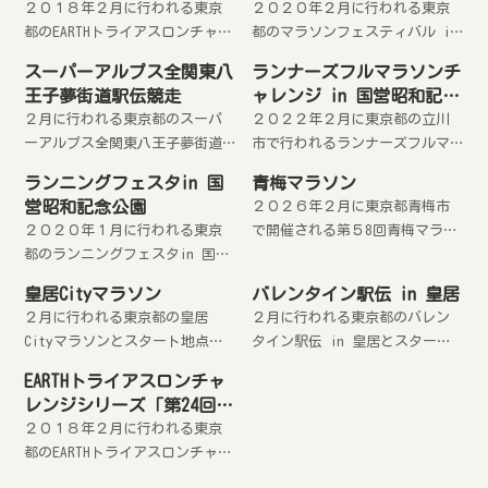
２０１８年２月に行われる東京
２０２０年２月に行われる東京
都のEARTHトライアスロンチャレ
都のマラソンフェスティバル in
ンジシリーズ「第19回お台場ウ
国営昭和記念公園要綱とスター
スーパーアルプス全関東八
ランナーズフルマラソンチ
ィークデーマラソン」要綱とス
ト地点周辺のホテル・旅館を紹
王子夢街道駅伝競走
ャレンジ in 国営昭和記念
タート地点周辺のホテルを紹介
介します。
公園
２月に行われる東京都のスーパ
２０２２年２月に東京都の立川
します。
ーアルプス全関東八王子夢街道
市で行われるランナーズフルマ
駅伝競走とスタート地点周辺の
ラソンチャレンジ2022 in 国営
ランニングフェスタin 国
青梅マラソン
ホテルを紹介します。
昭和記念公園要綱と周辺のホテ
営昭和記念公園
２０２６年２月に東京都青梅市
ル、宿泊施設を紹介します。
２０２０年１月に行われる東京
で開催される第５8回青梅マラソ
都のランニングフェスタin 国営
ンの宿泊先と大会要項を紹介し
昭和記念公園2020要綱とスター
ます。
皇居Cityマラソン
バレンタイン駅伝 in 皇居
ト地点周辺のホテル・旅館を紹
２月に行われる東京都の皇居
２月に行われる東京都のバレン
介します。
Cityマラソンとスタート地点周
タイン駅伝 in 皇居とスタート
辺のホテルを紹介します。
地点周辺のホテルを紹介しま
EARTHトライアスロンチャ
す。
レンジシリーズ「第24回お
台場ウィークデーマラソ
２０１８年２月に行われる東京
ン」要綱とスタート地点周
都のEARTHトライアスロンチャレ
辺のホテル
ンジシリーズ「第24回お台場ウ