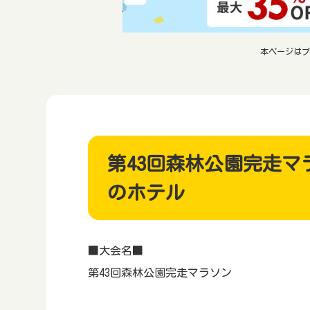
本ページはプ
第43回森林公園完走
のホテル
■大会名■
第43回森林公園完走マラソン