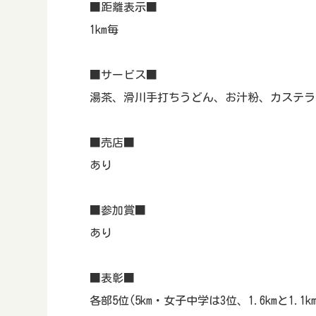
■距離表示■
1km毎
■サービス■
湯茶、滑川手打ちうどん、お汁粉、カステラ
■売店■
あり
■参加賞■
あり
■表彰■
各部5位(5km・女子中学は3位、1.6kmと1.