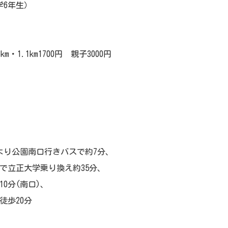
学6年生）
6km・1.1km1700円 親子3000円
より公園南口行きバスで約7分、
スで立正大学乗り換え約35分、
0分(南口)、
徒歩20分