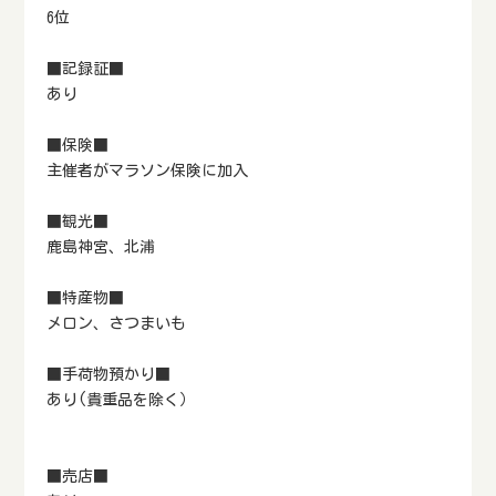
6位
■記録証■
あり
■保険■
主催者がマラソン保険に加入
■観光■
鹿島神宮、北浦
■特産物■
メロン、さつまいも
■手荷物預かり■
あり(貴重品を除く）
■売店■