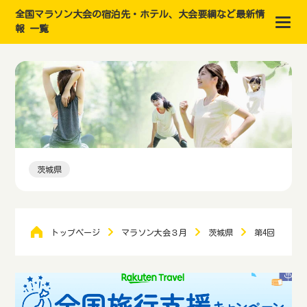
全国マラソン大会の宿泊先・ホテル、大会要綱など最新情
報 一覧
茨城県
トップページ
マラソン大会３月
茨城県
第4回 茨城10